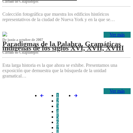
Castillo de Chapultepec
Colección fotográfica que muestra los edificios históricos
representativos de la ciudad de Nueva York y en la que se…
Ver más
De junio a octubre de 2007
Paradigmas de la Palabra. Gramáticas
indígenas de los siglos XVI, XVII, XVIII
Castillo de Chapultepec
Esta larga historia es la que ahora se exhibe. Presentamos una
exposición que demuestra que la búsqueda de la unidad
gramatical…
Ver más
1
2
3
4
5
6
7
8