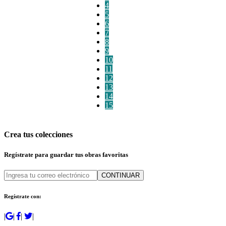
4
5
6
7
8
9
10
11
12
13
14
15
Crea tus colecciones
Regístrate para guardar tus obras favoritas
CONTINUAR
Regístrate con:
|
|
|
|