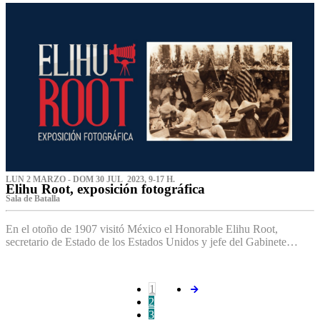
LUN 2 MARZO - DOM 30 JUL 2023, 9-17 H.
Elihu Root, exposición fotográfica
Sala de Batalla
En el otoño de 1907 visitó México el Honorable Elihu Root,
secretario de Estado de los Estados Unidos y jefe del Gabinete…
1
2
3