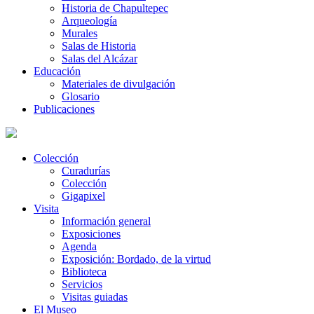
Historia de Chapultepec
Arqueología
Murales
Salas de Historia
Salas del Alcázar
Educación
Materiales de divulgación
Glosario
Publicaciones
Colección
Curadurías
Colección
Gigapixel
Visita
Información general
Exposiciones
Agenda
Exposición: Bordado, de la virtud
Biblioteca
Servicios
Visitas guiadas
El Museo