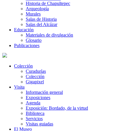
Historia de Chapultepec
Arqueología
Murales
Salas de Historia
Salas del Alcázar
Educación
Materiales de divulgación
Glosario
Publicaciones
Colección
Curadurías
Colección
Gigapixel
Visita
Información general
Exposiciones
Agenda
Exposición: Bordado, de la virtud
Biblioteca
Servicios
Visitas guiadas
El Museo