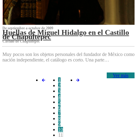
De septiembre a octubre de 2009
Huellas de Miguel Hidalgo en el Castillo
de Chapultepec
Castillo de Chapultepec
Muy pocos son los objetos personales del fundador de México como
nación independiente, el catálogo es corto. Una parte…
Ver más
1
2
3
4
5
6
7
8
9
10
11