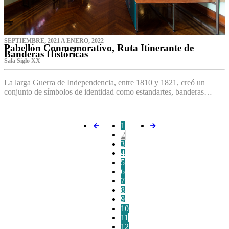
SEPTIEMBRE, 2021 A ENERO, 2022
Pabellón Conmemorativo, Ruta Itinerante de
Banderas Históricas
Sala Siglo XX
La larga Guerra de Independencia, entre 1810 y 1821, creó un
conjunto de símbolos de identidad como estandartes, banderas…
1
2
3
4
5
6
7
8
9
10
11
12