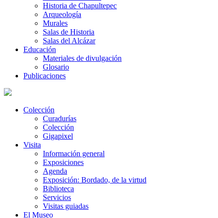
Historia de Chapultepec
Arqueología
Murales
Salas de Historia
Salas del Alcázar
Educación
Materiales de divulgación
Glosario
Publicaciones
Colección
Curadurías
Colección
Gigapixel
Visita
Información general
Exposiciones
Agenda
Exposición: Bordado, de la virtud
Biblioteca
Servicios
Visitas guiadas
El Museo