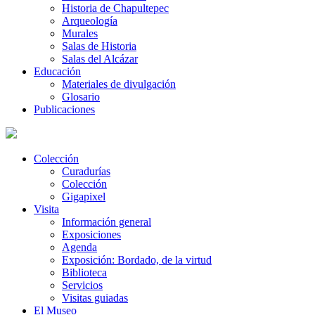
Historia de Chapultepec
Arqueología
Murales
Salas de Historia
Salas del Alcázar
Educación
Materiales de divulgación
Glosario
Publicaciones
Colección
Curadurías
Colección
Gigapixel
Visita
Información general
Exposiciones
Agenda
Exposición: Bordado, de la virtud
Biblioteca
Servicios
Visitas guiadas
El Museo