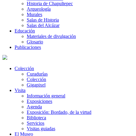
Historia de Chapultepec
Arqueología
Murales
Salas de Historia
Salas del Alcázar
Educación
Materiales de divulgación
Glosario
Publicaciones
Colección
Curadurías
Colección
Gigapixel
Visita
Información general
Exposiciones
Agenda
Exposición: Bordado, de la virtud
Biblioteca
Servicios
Visitas guiadas
El Museo