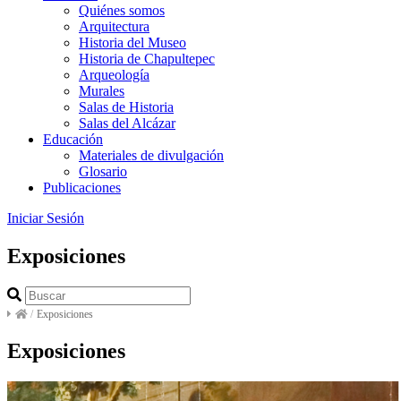
Quiénes somos
Arquitectura
Historia del Museo
Historia de Chapultepec
Arqueología
Murales
Salas de Historia
Salas del Alcázar
Educación
Materiales de divulgación
Glosario
Publicaciones
Iniciar Sesión
Exposiciones
/
Exposiciones
Exposiciones