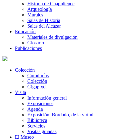
Historia de Chapultepec
Arqueología
Murales
Salas de Historia
Salas del Alcázar
Educación
Materiales de divulgación
Glosario
Publicaciones
Colección
Curadurías
Colección
Gigapixel
Visita
Información general
Exposiciones
Agenda
Exposición: Bordado, de la virtud
Biblioteca
Servicios
Visitas guiadas
El Museo