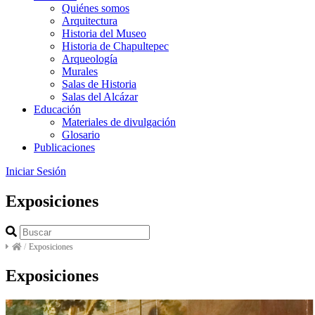
Quiénes somos
Arquitectura
Historia del Museo
Historia de Chapultepec
Arqueología
Murales
Salas de Historia
Salas del Alcázar
Educación
Materiales de divulgación
Glosario
Publicaciones
Iniciar Sesión
Exposiciones
/
Exposiciones
Exposiciones