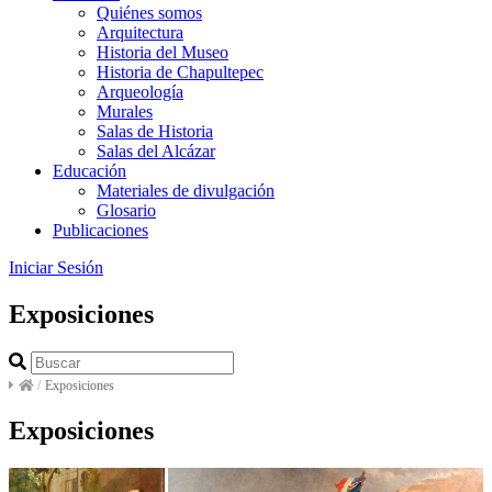
Quiénes somos
Arquitectura
Historia del Museo
Historia de Chapultepec
Arqueología
Murales
Salas de Historia
Salas del Alcázar
Educación
Materiales de divulgación
Glosario
Publicaciones
Iniciar Sesión
Exposiciones
/
Exposiciones
Exposiciones