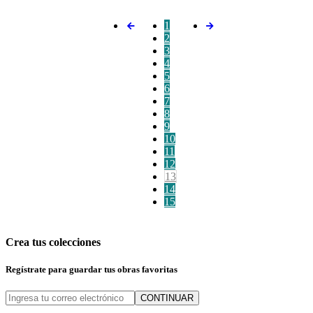
1
2
3
4
5
6
7
8
9
10
11
12
13
14
15
Crea tus colecciones
Regístrate para guardar tus obras favoritas
CONTINUAR