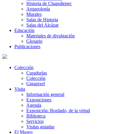
Historia de Chapultepec
Arqueología
Murales
Salas de Historia
Salas del Alcázar
Educación
Materiales de divulgación
Glosario
Publicaciones
Colección
Curadurías
Colección
Gigapixel
Visita
Información general
Exposiciones
Agenda
Exposición: Bordado, de la virtud
Biblioteca
Servicios
Visitas guiadas
El Museo