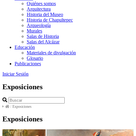
Quiénes somos
Arquitectura
Historia del Museo
Historia de Chapultepec
Arqueología
Murales
Salas de Historia
Salas del Alcázar
Educación
Materiales de divulgación
Glosario
Publicaciones
Iniciar Sesión
Exposiciones
/
Exposiciones
Exposiciones