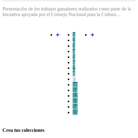
Presentación de los trabajos ganadores realizados como parte de la
iniciativa apoyada por el Consejo Nacional para la Cultura…
1
2
3
4
5
6
7
8
9
10
11
12
13
14
15
Crea tus colecciones