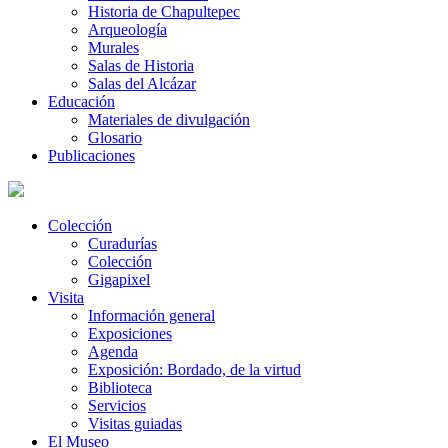
Historia de Chapultepec
Arqueología
Murales
Salas de Historia
Salas del Alcázar
Educación
Materiales de divulgación
Glosario
Publicaciones
Colección
Curadurías
Colección
Gigapixel
Visita
Información general
Exposiciones
Agenda
Exposición: Bordado, de la virtud
Biblioteca
Servicios
Visitas guiadas
El Museo