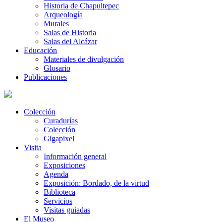
Historia de Chapultepec
Arqueología
Murales
Salas de Historia
Salas del Alcázar
Educación
Materiales de divulgación
Glosario
Publicaciones
Colección
Curadurías
Colección
Gigapixel
Visita
Información general
Exposiciones
Agenda
Exposición: Bordado, de la virtud
Biblioteca
Servicios
Visitas guiadas
El Museo