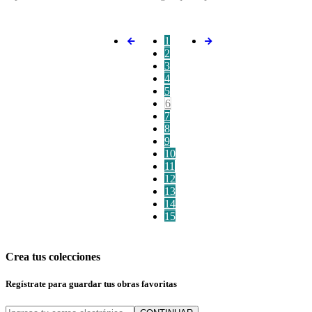
1
2
3
4
5
6
7
8
9
10
11
12
13
14
15
Crea tus colecciones
Regístrate para guardar tus obras favoritas