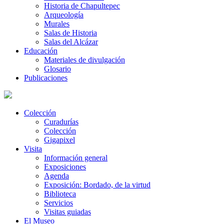
Historia de Chapultepec
Arqueología
Murales
Salas de Historia
Salas del Alcázar
Educación
Materiales de divulgación
Glosario
Publicaciones
Colección
Curadurías
Colección
Gigapixel
Visita
Información general
Exposiciones
Agenda
Exposición: Bordado, de la virtud
Biblioteca
Servicios
Visitas guiadas
El Museo