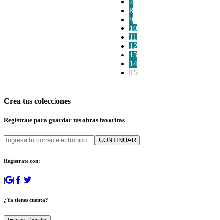
7
8
9
10
11
12
13
14
15
Crea tus colecciones
Regístrate para guardar tus obras favoritas
CONTINUAR
Regístrate con:
|
|
|
|
¿Ya tienes cuenta?