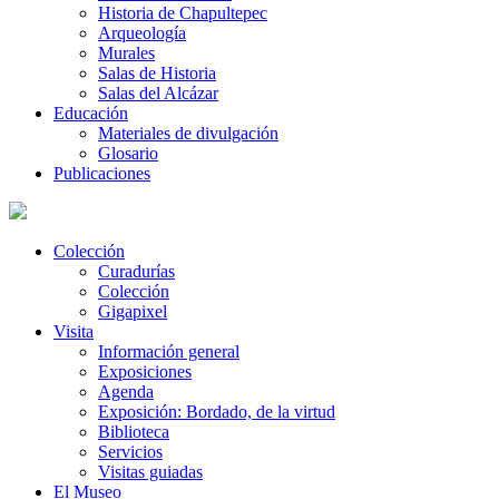
Historia de Chapultepec
Arqueología
Murales
Salas de Historia
Salas del Alcázar
Educación
Materiales de divulgación
Glosario
Publicaciones
Colección
Curadurías
Colección
Gigapixel
Visita
Información general
Exposiciones
Agenda
Exposición: Bordado, de la virtud
Biblioteca
Servicios
Visitas guiadas
El Museo