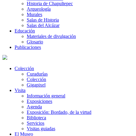
Historia de Chapultepec
Arqueología
Murales
Salas de Historia
Salas del Alcázar
Educación
Materiales de divulgación
Glosario
Publicaciones
Colección
Curadurías
Colección
Gigapixel
Visita
Información general
Exposiciones
Agenda
Exposición: Bordado, de la virtud
Biblioteca
Servicios
Visitas guiadas
El Museo