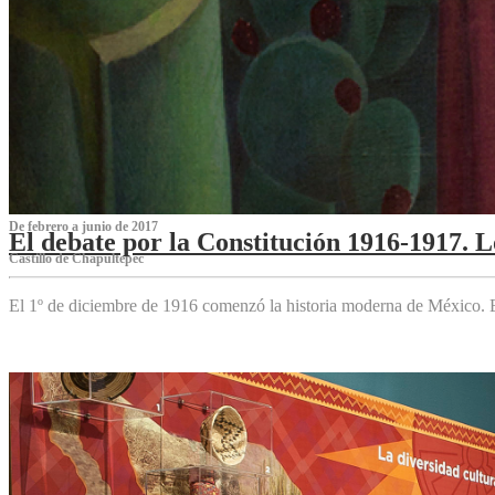
De febrero a junio de 2017
El debate por la Constitución 1916-1917. 
Castillo de Chapultepec
El 1º de diciembre de 1916 comenzó la historia moderna de México. Es