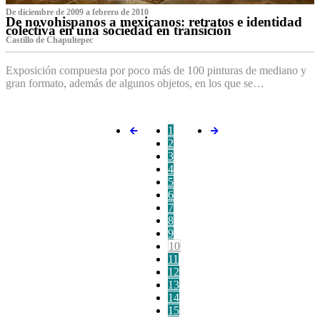
De diciembre de 2009 a febrero de 2010
De novohispanos a mexicanos: retratos e identidad
colectiva en una sociedad en transición
Castillo de Chapultepec
Exposición compuesta por poco más de 100 pinturas de mediano y
gran formato, además de algunos objetos, en los que se…
1
2
3
4
5
6
7
8
9
10
11
12
13
14
15