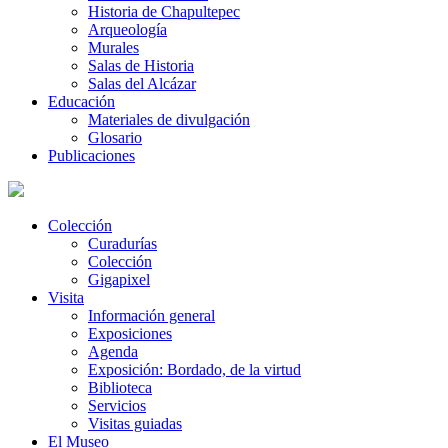
Historia de Chapultepec
Arqueología
Murales
Salas de Historia
Salas del Alcázar
Educación
Materiales de divulgación
Glosario
Publicaciones
Colección
Curadurías
Colección
Gigapixel
Visita
Información general
Exposiciones
Agenda
Exposición: Bordado, de la virtud
Biblioteca
Servicios
Visitas guiadas
El Museo