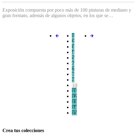
Exposición compuesta por poco más de 100 pinturas de mediano y
gran formato, además de algunos objetos, en los que se…
1
2
3
4
5
6
7
8
9
10
11
12
13
14
15
Crea tus colecciones