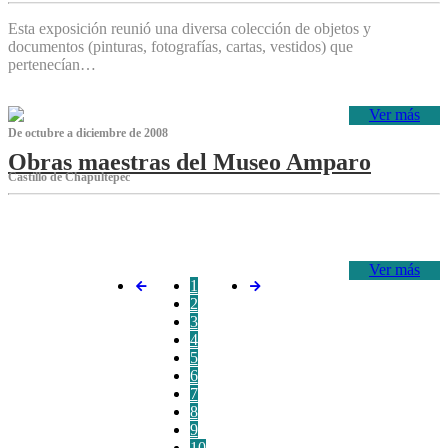
Esta exposición reunió una diversa colección de objetos y
documentos (pinturas, fotografías, cartas, vestidos) que
pertenecían…
Ver más
De octubre a diciembre de 2008
Obras maestras del Museo Amparo
Castillo de Chapultepec
‌
Ver más
1
2
3
4
5
6
7
8
9
10