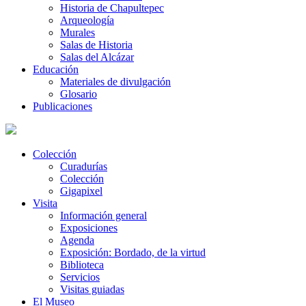
Historia de Chapultepec
Arqueología
Murales
Salas de Historia
Salas del Alcázar
Educación
Materiales de divulgación
Glosario
Publicaciones
Colección
Curadurías
Colección
Gigapixel
Visita
Información general
Exposiciones
Agenda
Exposición: Bordado, de la virtud
Biblioteca
Servicios
Visitas guiadas
El Museo