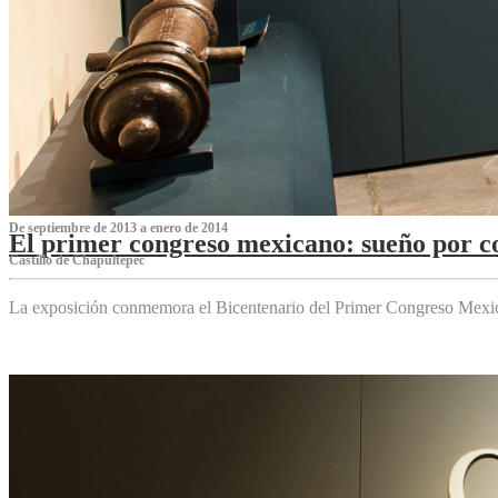
De septiembre de 2013 a enero de 2014
El primer congreso mexicano: sueño por co
Castillo de Chapultepec
La exposición conmemora el Bicentenario del Primer Congreso Mexi