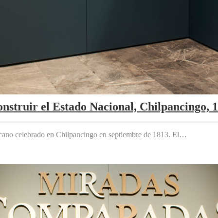
nstruir el Estado Nacional, Chilpancingo, 
cano celebrado en Chilpancingo en septiembre de 1813. El…