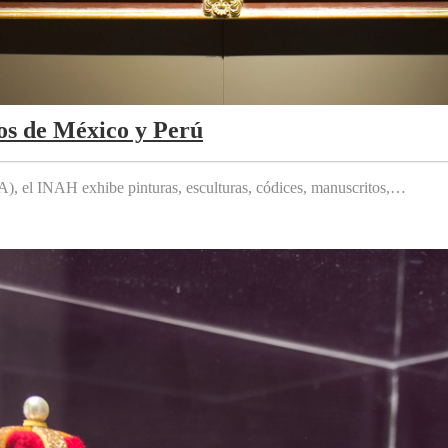
os de México y Perú
 el INAH exhibe pinturas, esculturas, códices, manuscritos,…