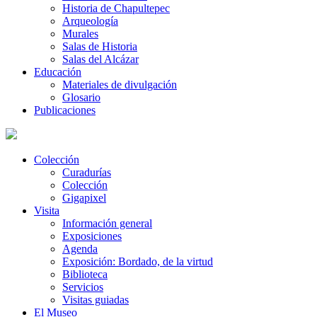
Historia de Chapultepec
Arqueología
Murales
Salas de Historia
Salas del Alcázar
Educación
Materiales de divulgación
Glosario
Publicaciones
Colección
Curadurías
Colección
Gigapixel
Visita
Información general
Exposiciones
Agenda
Exposición: Bordado, de la virtud
Biblioteca
Servicios
Visitas guiadas
El Museo