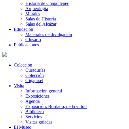
Historia de Chapultepec
Arqueología
Murales
Salas de Historia
Salas del Alcázar
Educación
Materiales de divulgación
Glosario
Publicaciones
Colección
Curadurías
Colección
Gigapixel
Visita
Información general
Exposiciones
Agenda
Exposición: Bordado, de la virtud
Biblioteca
Servicios
Visitas guiadas
El Museo