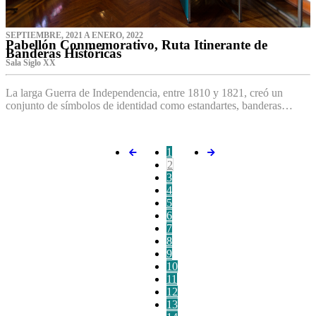
SEPTIEMBRE, 2021 A ENERO, 2022
Pabellón Conmemorativo, Ruta Itinerante de
Banderas Históricas
Sala Siglo XX
La larga Guerra de Independencia, entre 1810 y 1821, creó un
conjunto de símbolos de identidad como estandartes, banderas…
1
2
3
4
5
6
7
8
9
10
11
12
13