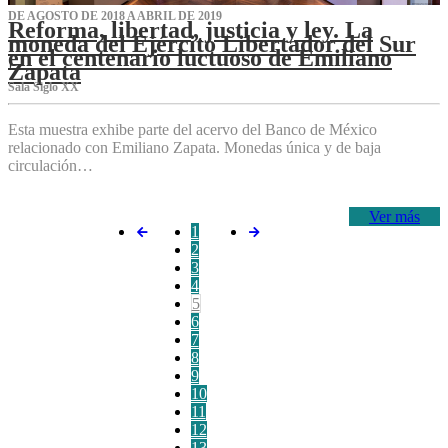
DE AGOSTO DE 2018 A ABRIL DE 2019
Reforma, libertad, justicia y ley. La
moneda del Ejército Libertador del Sur
en el centenario luctuoso de Emiliano
Zapata
Sala Siglo XX
Esta muestra exhibe parte del acervo del Banco de México
relacionado con Emiliano Zapata. Monedas única y de baja
circulación…
Ver más
1
2
3
4
5
6
7
8
9
10
11
12
13