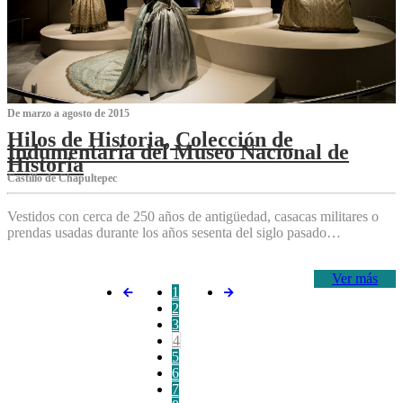
De marzo a agosto de 2015
Hilos de Historia, Colección de
Indumentaria del Museo Nacional de
Historia
Castillo de Chapultepec
Vestidos con cerca de 250 años de antigüedad, casacas militares o
prendas usadas durante los años sesenta del siglo pasado…
Ver más
1
2
3
4
5
6
7