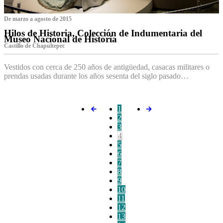
De marzo a agosto de 2015
Hilos de Historia, Colección de Indumentaria del
Museo Nacional de Historia
Castillo de Chapultepec
Vestidos con cerca de 250 años de antigüedad, casacas militares o
prendas usadas durante los años sesenta del siglo pasado…
1
2
3
4
5
6
7
8
9
10
11
12
13