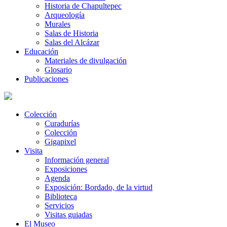
Historia de Chapultepec
Arqueología
Murales
Salas de Historia
Salas del Alcázar
Educación
Materiales de divulgación
Glosario
Publicaciones
Colección
Curadurías
Colección
Gigapixel
Visita
Información general
Exposiciones
Agenda
Exposición: Bordado, de la virtud
Biblioteca
Servicios
Visitas guiadas
El Museo