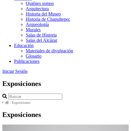
Quiénes somos
Arquitectura
Historia del Museo
Historia de Chapultepec
Arqueología
Murales
Salas de Historia
Salas del Alcázar
Educación
Materiales de divulgación
Glosario
Publicaciones
Iniciar Sesión
Exposiciones
/
Exposiciones
Exposiciones