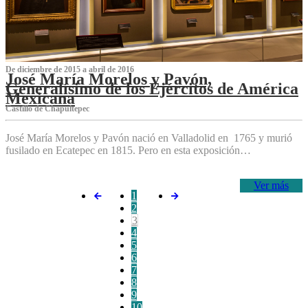
De diciembre de 2015 a abril de 2016
José María Morelos y Pavón,
Generalísimo de los Ejércitos de América
Mexicana
C‌astillo de Chapultepec
José María Morelos y Pavón nació en Valladolid en 1765 y murió
fusilado en Ecatepec en 1815. Pero en esta exposición…
Ver más
1
2
3
4
5
6
7
8
9
10