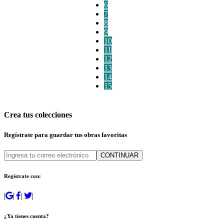
6
7
8
9
10
11
12
13
14
15
Crea tus colecciones
Regístrate para guardar tus obras favoritas
CONTINUAR
Regístrate con:
|
|
|
|
¿Ya tienes cuenta?