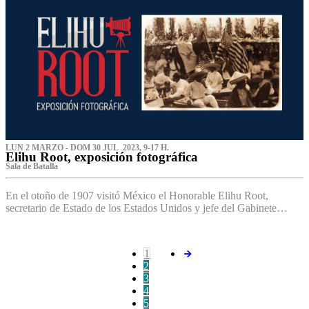
LUN 2 MARZO - DOM 30 JUL 2023, 9-17 H.
Elihu Root, exposición fotográfica
Sala de Batalla
En el otoño de 1907 visitó México el Honorable Elihu Root,
secretario de Estado de los Estados Unidos y jefe del Gabinete…
1
2
3
4
5