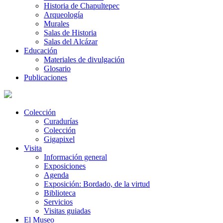
Historia de Chapultepec
Arqueología
Murales
Salas de Historia
Salas del Alcázar
Educación
Materiales de divulgación
Glosario
Publicaciones
Colección
Curadurías
Colección
Gigapixel
Visita
Información general
Exposiciones
Agenda
Exposición: Bordado, de la virtud
Biblioteca
Servicios
Visitas guiadas
El Museo