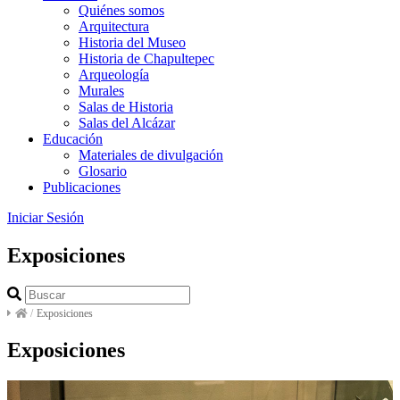
Quiénes somos
Arquitectura
Historia del Museo
Historia de Chapultepec
Arqueología
Murales
Salas de Historia
Salas del Alcázar
Educación
Materiales de divulgación
Glosario
Publicaciones
Iniciar Sesión
Exposiciones
/
Exposiciones
Exposiciones