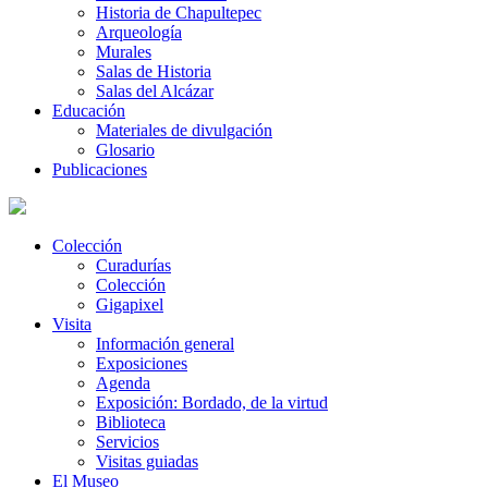
Historia de Chapultepec
Arqueología
Murales
Salas de Historia
Salas del Alcázar
Educación
Materiales de divulgación
Glosario
Publicaciones
Colección
Curadurías
Colección
Gigapixel
Visita
Información general
Exposiciones
Agenda
Exposición: Bordado, de la virtud
Biblioteca
Servicios
Visitas guiadas
El Museo