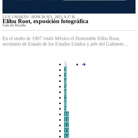
LUN 2 MARZO - DOM 30 JUL 2023, 9-17 H.
Elihu Root, exposición fotográfica
Sala de Batalla
En el otoño de 1907 visitó México el Honorable Elihu Root,
secretario de Estado de los Estados Unidos y jefe del Gabinete…
1
2
3
4
5
6
7
8
9
10
11
12
13
14