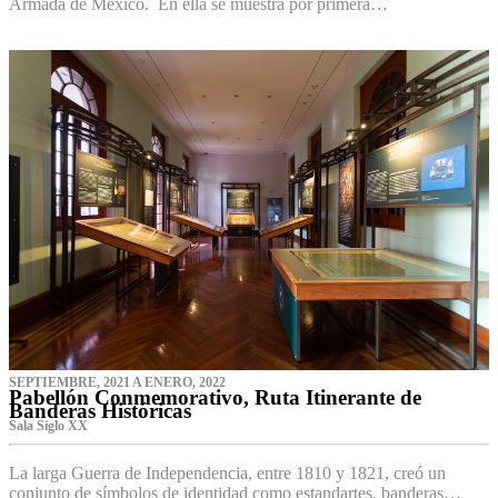
Armada de México. En ella se muestra por primera…
SEPTIEMBRE, 2021 A ENERO, 2022
Pabellón Conmemorativo, Ruta Itinerante de
Banderas Históricas
Sala Siglo XX
La larga Guerra de Independencia, entre 1810 y 1821, creó un
conjunto de símbolos de identidad como estandartes, banderas…