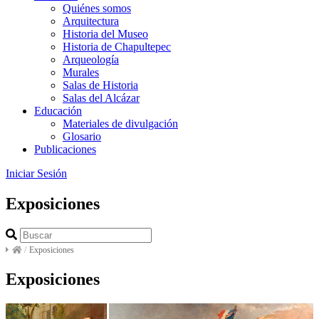
Quiénes somos
Arquitectura
Historia del Museo
Historia de Chapultepec
Arqueología
Murales
Salas de Historia
Salas del Alcázar
Educación
Materiales de divulgación
Glosario
Publicaciones
Iniciar Sesión
Exposiciones
/
Exposiciones
Exposiciones