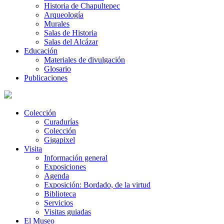
Historia de Chapultepec
Arqueología
Murales
Salas de Historia
Salas del Alcázar
Educación
Materiales de divulgación
Glosario
Publicaciones
Colección
Curadurías
Colección
Gigapixel
Visita
Información general
Exposiciones
Agenda
Exposición: Bordado, de la virtud
Biblioteca
Servicios
Visitas guiadas
El Museo