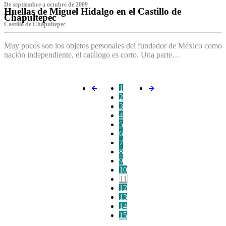
De septiembre a octubre de 2009
Huellas de Miguel Hidalgo en el Castillo de
Chapultepec
Castillo de Chapultepec
Muy pocos son los objetos personales del fundador de México como
nación independiente, el catálogo es corto. Una parte…
1
2
3
4
5
6
7
8
9
10
11
12
13
14
15