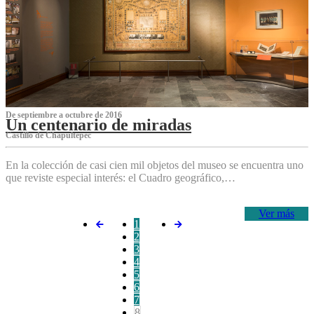
De septiembre a octubre de 2016
Un centenario de miradas
Castillo de Chapultepec
En la colección de casi cien mil objetos del museo se encuentra uno
que reviste especial interés: el Cuadro geográfico,…
Ver más
1
2
3
4
5
6
7
8