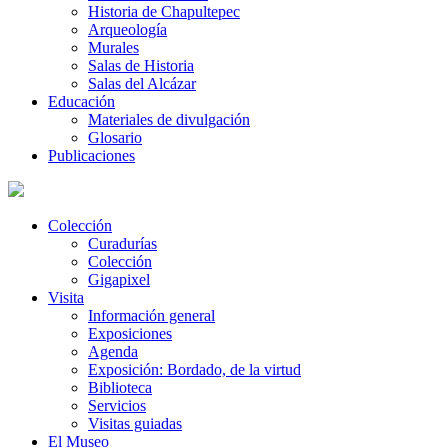
Historia de Chapultepec
Arqueología
Murales
Salas de Historia
Salas del Alcázar
Educación
Materiales de divulgación
Glosario
Publicaciones
Colección
Curadurías
Colección
Gigapixel
Visita
Información general
Exposiciones
Agenda
Exposición: Bordado, de la virtud
Biblioteca
Servicios
Visitas guiadas
El Museo