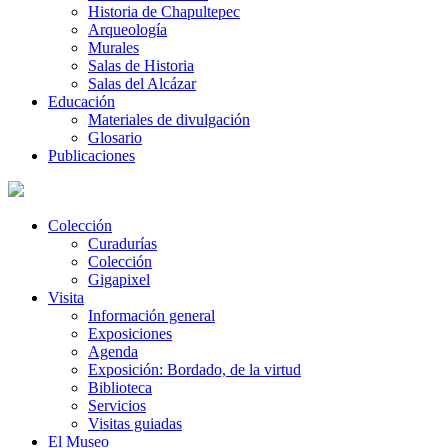
Historia de Chapultepec
Arqueología
Murales
Salas de Historia
Salas del Alcázar
Educación
Materiales de divulgación
Glosario
Publicaciones
Colección
Curadurías
Colección
Gigapixel
Visita
Información general
Exposiciones
Agenda
Exposición: Bordado, de la virtud
Biblioteca
Servicios
Visitas guiadas
El Museo