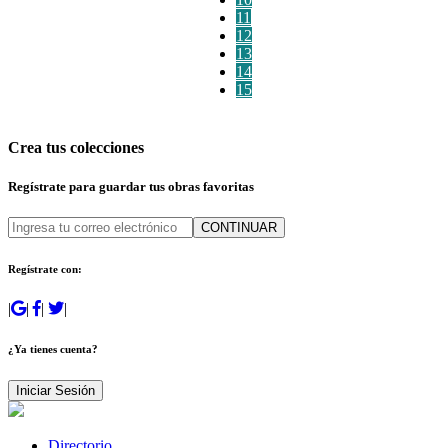
11
12
13
14
15
Crea tus colecciones
Regístrate para guardar tus obras favoritas
CONTINUAR
Regístrate con:
|
|
|
|
¿Ya tienes cuenta?
Iniciar Sesión
Directorio