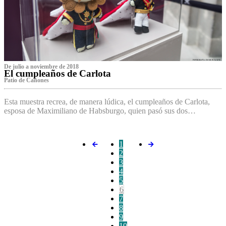
De julio a noviembre de 2018
El cumpleaños de Carlota
Patio de Cañones
Esta muestra recrea, de manera lúdica, el cumpleaños de Carlota,
esposa de Maximiliano de Habsburgo, quien pasó sus dos…
1
2
3
4
5
6
7
8
9
10