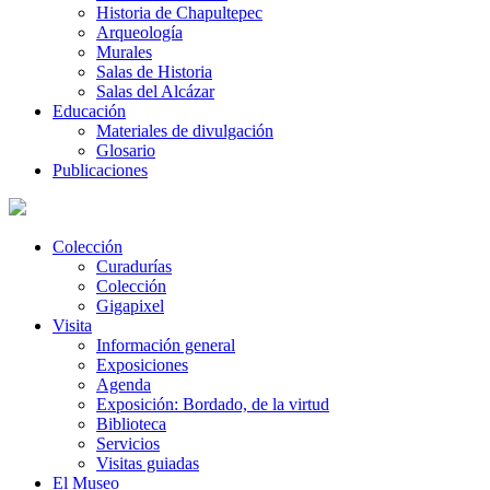
Historia de Chapultepec
Arqueología
Murales
Salas de Historia
Salas del Alcázar
Educación
Materiales de divulgación
Glosario
Publicaciones
Colección
Curadurías
Colección
Gigapixel
Visita
Información general
Exposiciones
Agenda
Exposición: Bordado, de la virtud
Biblioteca
Servicios
Visitas guiadas
El Museo