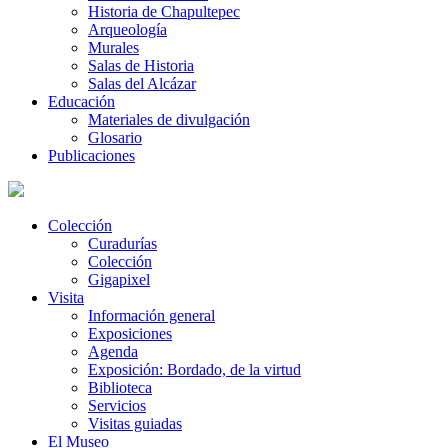
Historia de Chapultepec
Arqueología
Murales
Salas de Historia
Salas del Alcázar
Educación
Materiales de divulgación
Glosario
Publicaciones
Colección
Curadurías
Colección
Gigapixel
Visita
Información general
Exposiciones
Agenda
Exposición: Bordado, de la virtud
Biblioteca
Servicios
Visitas guiadas
El Museo