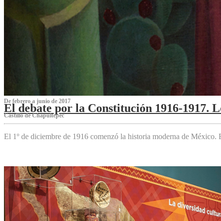
De febrero a junio de 2017
El debate por la Constitución 1916-1917. 
Castillo de Chapultepec
El 1º de diciembre de 1916 comenzó la historia moderna de México. Es