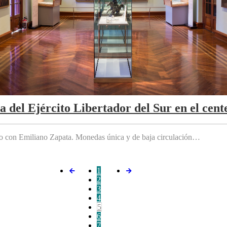
da del Ejército Libertador del Sur en el cen
do con Emiliano Zapata. Monedas única y de baja circulación…
1
2
3
4
5
6
7