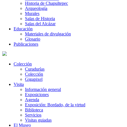
Historia de Chapultepec
Arqueología
Murales
Salas de Historia
Salas del Alcázar
Educación
Materiales de divulgación
Glosario
Publicaciones
Colección
Curadurías
Colección
Gigapixel
Visita
Información general
Exposiciones
Agenda
Exposición: Bordado, de la virtud
Biblioteca
Servicios
Visitas guiadas
El Museo