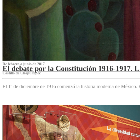
De febrero a junio de 2017
El debate por la Constitución 1916-1917. 
Castillo de Chapultepec
El 1º de diciembre de 1916 comenzó la historia moderna de México. Es