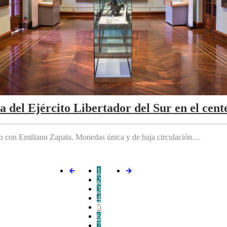
da del Ejército Libertador del Sur en el cen
do con Emiliano Zapata. Monedas única y de baja circulación…
1
2
3
4
5
6
7