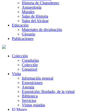
Historia de Chapultepec
Arqueología
Murales
Salas de Historia
Salas del Alcázar
Educación
Materiales de divulgación
Glosario
Publicaciones
Colección
Curadurías
Colección
Gigapixel
Visita
Información general
Exposiciones
Agenda
Exposición: Bordado, de la virtud
Biblioteca
Servicios
Visitas guiadas
El Museo