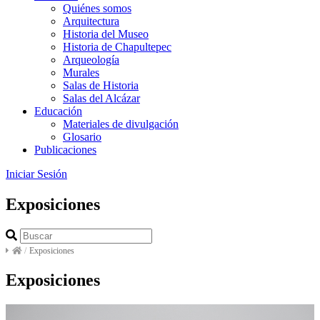
Quiénes somos
Arquitectura
Historia del Museo
Historia de Chapultepec
Arqueología
Murales
Salas de Historia
Salas del Alcázar
Educación
Materiales de divulgación
Glosario
Publicaciones
Iniciar Sesión
Exposiciones
/
Exposiciones
Exposiciones