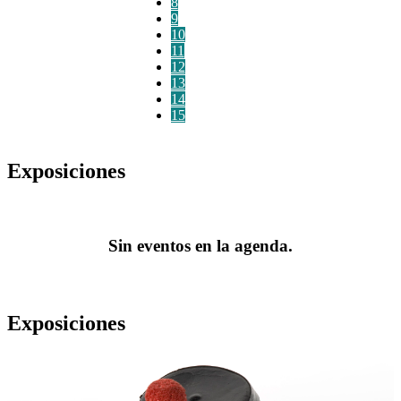
8
9
10
11
12
13
14
15
Exposiciones
Sin eventos en la agenda.
Exposiciones