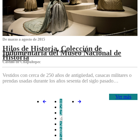
De marzo a agosto de 2015
Hilos de Historia, Colección de
Indumentaria del Museo Nacional de
Historia
Castillo de Chapultepec
Vestidos con cerca de 250 años de antigüedad, casacas militares o
prendas usadas durante los años sesenta del siglo pasado…
Ver más
1
2
3
4
5
6
7