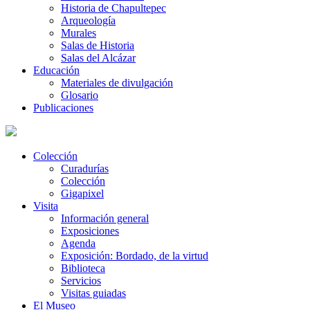
Historia de Chapultepec
Arqueología
Murales
Salas de Historia
Salas del Alcázar
Educación
Materiales de divulgación
Glosario
Publicaciones
Colección
Curadurías
Colección
Gigapixel
Visita
Información general
Exposiciones
Agenda
Exposición: Bordado, de la virtud
Biblioteca
Servicios
Visitas guiadas
El Museo