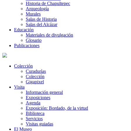
Historia de Chapultepec
Arqueología
Murales
Salas de Historia
Salas del Alcázar
Educación
Materiales de divulgación
Glosario
Publicaciones
Colección
Curadurías
Colección
Gigapixel
Visita
Información general
Exposiciones
Agenda
Exposición: Bordado, de la virtud
Biblioteca
Servicios
Visitas guiadas
El Museo