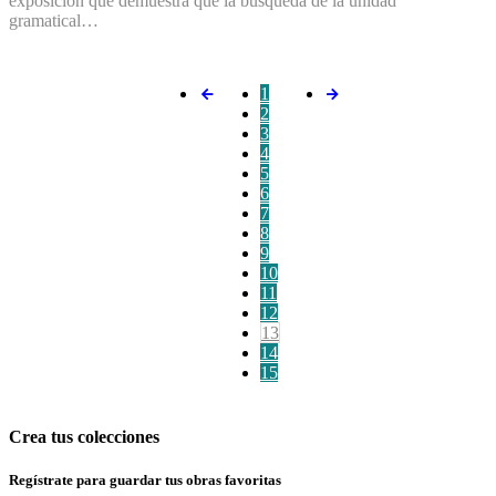
exposición que demuestra que la búsqueda de la unidad
gramatical…
1
2
3
4
5
6
7
8
9
10
11
12
13
14
15
Crea tus colecciones
Regístrate para guardar tus obras favoritas