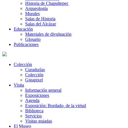
Historia de Chapultepec
Arqueología
Murales
Salas de Historia
Salas del Alcázar
Educación
Materiales de divulgación
Glosario
Publicaciones
Colección
Curadurías
Colección
Gigapixel
Visita
Información general
Exposiciones
Agenda
Exposición: Bordado, de la virtud
Biblioteca
Servicios
Visitas guiadas
El Museo