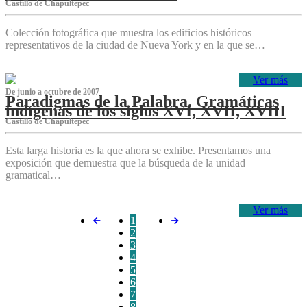
Castillo de Chapultepec
Colección fotográfica que muestra los edificios históricos
representativos de la ciudad de Nueva York y en la que se…
Ver más
De junio a octubre de 2007
Paradigmas de la Palabra. Gramáticas
indígenas de los siglos XVI, XVII, XVIII
Castillo de Chapultepec
Esta larga historia es la que ahora se exhibe. Presentamos una
exposición que demuestra que la búsqueda de la unidad
gramatical…
Ver más
1
2
3
4
5
6
7
8