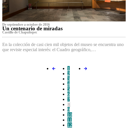
De septiembre a octubre de 2016
Un centenario de miradas
Castillo de Chapultepec
En la colección de casi cien mil objetos del museo se encuentra uno
que reviste especial interés: el Cuadro geográfico,…
1
2
3
4
5
6
7
8
9
10
11
12