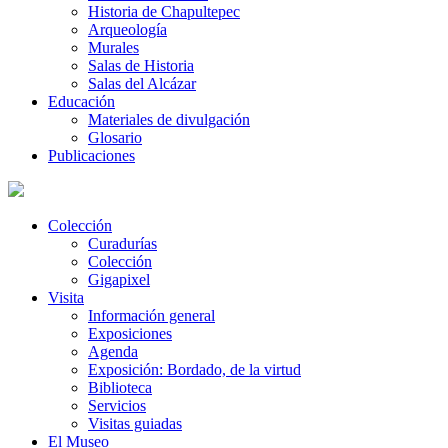
Historia de Chapultepec
Arqueología
Murales
Salas de Historia
Salas del Alcázar
Educación
Materiales de divulgación
Glosario
Publicaciones
Colección
Curadurías
Colección
Gigapixel
Visita
Información general
Exposiciones
Agenda
Exposición: Bordado, de la virtud
Biblioteca
Servicios
Visitas guiadas
El Museo