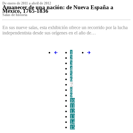
De enero de 2011 a abril de 2012
Amanecer de una nación: de Nueva España a
México, 1765-1836
Salas de historia
En sus nueve salas, esta exhibición ofrece un recorrido por la lucha
independentista desde sus orígenes en el año de…
1
2
3
4
5
6
7
8
9
10
11
12
13
14
15