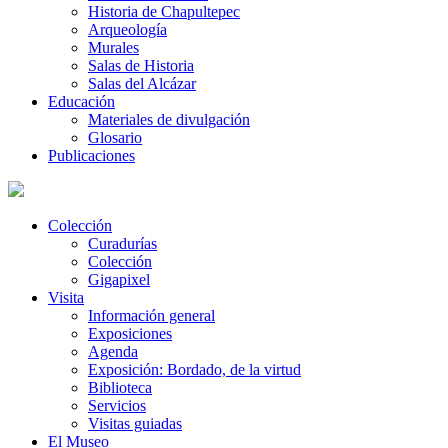
Historia de Chapultepec
Arqueología
Murales
Salas de Historia
Salas del Alcázar
Educación
Materiales de divulgación
Glosario
Publicaciones
Colección
Curadurías
Colección
Gigapixel
Visita
Información general
Exposiciones
Agenda
Exposición: Bordado, de la virtud
Biblioteca
Servicios
Visitas guiadas
El Museo