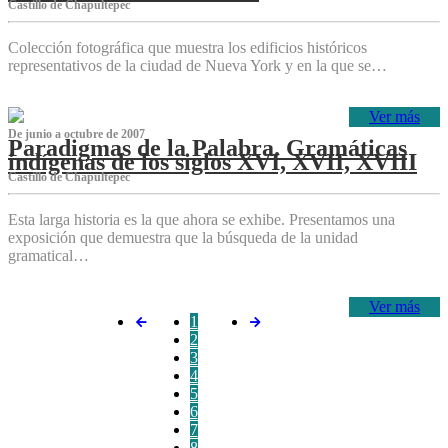
Castillo de Chapultepec
Colección fotográfica que muestra los edificios históricos
representativos de la ciudad de Nueva York y en la que se…
Ver más
De junio a octubre de 2007
Paradigmas de la Palabra. Gramáticas
indígenas de los siglos XVI, XVII, XVIII
Castillo de Chapultepec
Esta larga historia es la que ahora se exhibe. Presentamos una
exposición que demuestra que la búsqueda de la unidad
gramatical…
Ver más
1
2
3
4
5
6
7
8