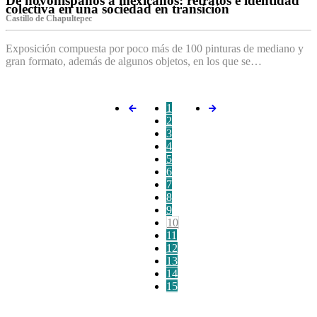
De novohispanos a mexicanos: retratos e identidad
colectiva en una sociedad en transición
Castillo de Chapultepec
Exposición compuesta por poco más de 100 pinturas de mediano y
gran formato, además de algunos objetos, en los que se…
1
2
3
4
5
6
7
8
9
10
11
12
13
14
15