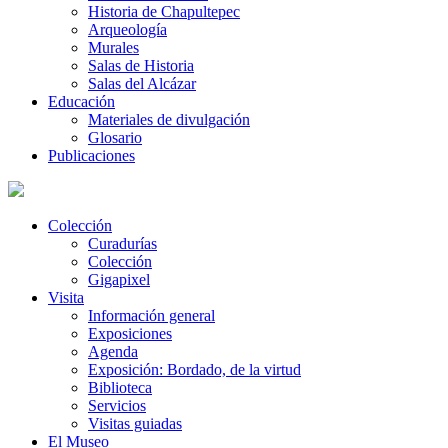
Historia de Chapultepec
Arqueología
Murales
Salas de Historia
Salas del Alcázar
Educación
Materiales de divulgación
Glosario
Publicaciones
Colección
Curadurías
Colección
Gigapixel
Visita
Información general
Exposiciones
Agenda
Exposición: Bordado, de la virtud
Biblioteca
Servicios
Visitas guiadas
El Museo