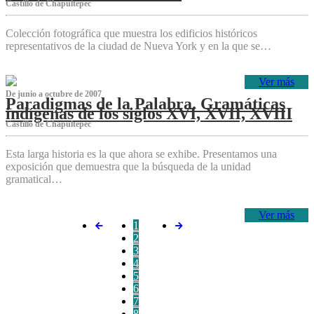
Castillo de Chapultepec
Colección fotográfica que muestra los edificios históricos
representativos de la ciudad de Nueva York y en la que se…
Ver más
De junio a octubre de 2007
Paradigmas de la Palabra. Gramáticas
indígenas de los siglos XVI, XVII, XVIII
Castillo de Chapultepec
Esta larga historia es la que ahora se exhibe. Presentamos una
exposición que demuestra que la búsqueda de la unidad
gramatical…
Ver más
1
2
3
4
5
6
7
8