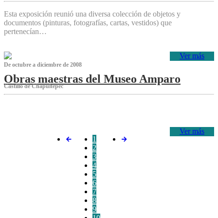
Esta exposición reunió una diversa colección de objetos y
documentos (pinturas, fotografías, cartas, vestidos) que
pertenecían…
Ver más
De octubre a diciembre de 2008
Obras maestras del Museo Amparo
Castillo de Chapultepec
‌
Ver más
1
2
3
4
5
6
7
8
9
10