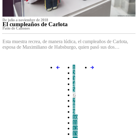
De julio a noviembre de 2018
El cumpleaños de Carlota
Patio de Cañones
Esta muestra recrea, de manera lúdica, el cumpleaños de Carlota,
esposa de Maximiliano de Habsburgo, quien pasó sus dos…
1
2
3
4
5
6
7
8
9
10
11
12
13