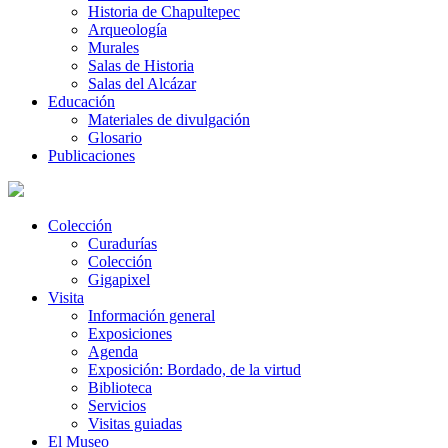
Historia de Chapultepec
Arqueología
Murales
Salas de Historia
Salas del Alcázar
Educación
Materiales de divulgación
Glosario
Publicaciones
Colección
Curadurías
Colección
Gigapixel
Visita
Información general
Exposiciones
Agenda
Exposición: Bordado, de la virtud
Biblioteca
Servicios
Visitas guiadas
El Museo