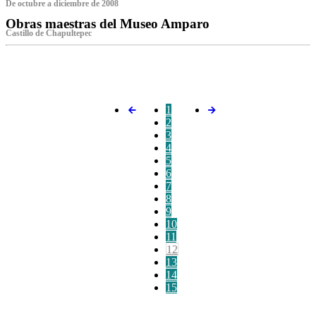
De octubre a diciembre de 2008
Obras maestras del Museo Amparo
Castillo de Chapultepec
‌
1
2
3
4
5
6
7
8
9
10
11
12
13
14
15