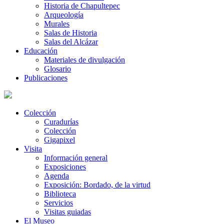
Historia de Chapultepec
Arqueología
Murales
Salas de Historia
Salas del Alcázar
Educación
Materiales de divulgación
Glosario
Publicaciones
Colección
Curadurías
Colección
Gigapixel
Visita
Información general
Exposiciones
Agenda
Exposición: Bordado, de la virtud
Biblioteca
Servicios
Visitas guiadas
El Museo