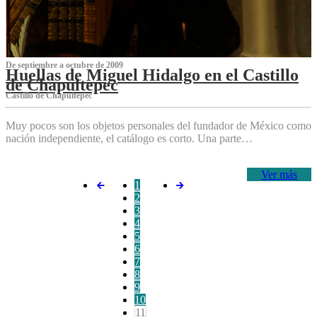
De septiembre a octubre de 2009
Huellas de Miguel Hidalgo en el Castillo
de Chapultepec
Castillo de Chapultepec
Muy pocos son los objetos personales del fundador de México como
nación independiente, el catálogo es corto. Una parte…
Ver más
1
2
3
4
5
6
7
8
9
10
11