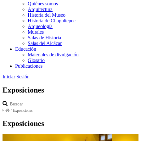
Quiénes somos
Arquitectura
Historia del Museo
Historia de Chapultepec
Arqueología
Murales
Salas de Historia
Salas del Alcázar
Educación
Materiales de divulgación
Glosario
Publicaciones
Iniciar Sesión
Exposiciones
/
Exposiciones
Exposiciones