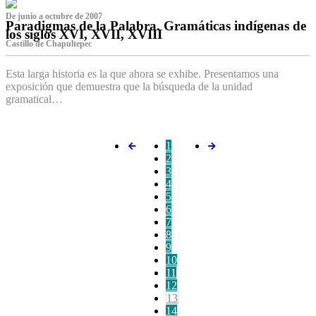
De junio a octubre de 2007
Paradigmas de la Palabra. Gramáticas indígenas de
los siglos XVI, XVII, XVIII
Castillo de Chapultepec
Esta larga historia es la que ahora se exhibe. Presentamos una
exposición que demuestra que la búsqueda de la unidad
gramatical…
1
2
3
4
5
6
7
8
9
10
11
12
13
14