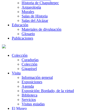
Historia de Chapultepec
Arqueología
Murales
Salas de Historia
Salas del Alcázar
Educación
Materiales de divulgación
Glosario
Publicaciones
Colección
Curadurías
Colección
Gigapixel
Visita
Información general
Exposiciones
Agenda
Exposición: Bordado, de la virtud
Biblioteca
Servicios
Visitas guiadas
El Museo