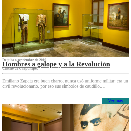
De julio a septiembre de 2010
Hombres a galope y a la Revolución
Castillo de Chapultepec
Emiliano Zapata era buen charro, nunca usó uniforme militar: era un
civil revolucionario, por eso sus símbolos de caudillo,…
Ver más