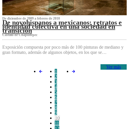
De diciembre de 2009 a febrero de 2010
De novohispanos a mexicanos: retratos e
identidad colectiva en una sociedad en
transición
Castillo de Chapultepec
Exposición compuesta por poco más de 100 pinturas de mediano y
gran formato, además de algunos objetos, en los que se…
Ver más
1
2
3
4
5
6
7
8
9
10
11
12