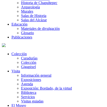
Historia de Chapultepec
Arqueología
Murales
Salas de Historia
Salas del Alcázar
Educación
Materiales de divulgación
Glosario
Publicaciones
Colección
Curadurías
Colección
Gigapixel
Visita
Información general
Exposiciones
Agenda
Exposición: Bordado, de la virtud
Biblioteca
Servicios
Visitas guiadas
El Museo