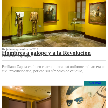
De julio a septiembre de 2010
Hombres a galope y a la Revolución
Castillo de Chapultepec
Emiliano Zapata era buen charro, nunca usó uniforme militar: era un
civil revolucionario, por eso sus símbolos de caudillo,…
Ver más