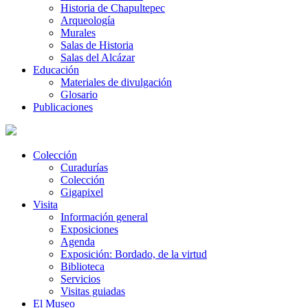
Historia de Chapultepec
Arqueología
Murales
Salas de Historia
Salas del Alcázar
Educación
Materiales de divulgación
Glosario
Publicaciones
Colección
Curadurías
Colección
Gigapixel
Visita
Información general
Exposiciones
Agenda
Exposición: Bordado, de la virtud
Biblioteca
Servicios
Visitas guiadas
El Museo