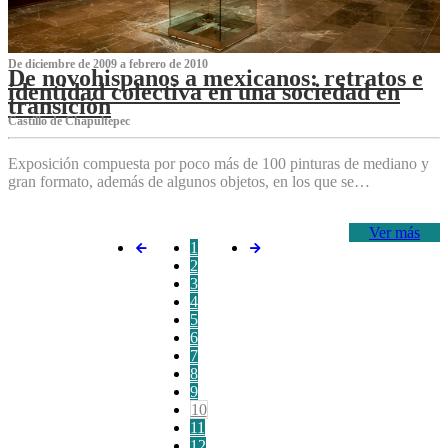
De diciembre de 2009 a febrero de 2010
De novohispanos a mexicanos: retratos e
identidad colectiva en una sociedad en
transición
Castillo de Chapultepec
Exposición compuesta por poco más de 100 pinturas de mediano y
gran formato, además de algunos objetos, en los que se…
Ver más
1
2
3
4
5
6
7
8
9
10
11
12