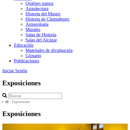
Quiénes somos
Arquitectura
Historia del Museo
Historia de Chapultepec
Arqueología
Murales
Salas de Historia
Salas del Alcázar
Educación
Materiales de divulgación
Glosario
Publicaciones
Iniciar Sesión
Exposiciones
/
Exposiciones
Exposiciones