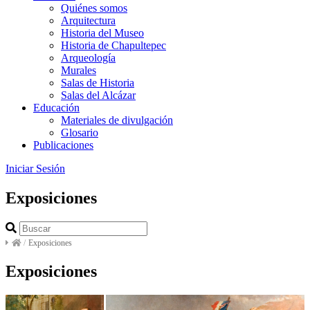
Quiénes somos
Arquitectura
Historia del Museo
Historia de Chapultepec
Arqueología
Murales
Salas de Historia
Salas del Alcázar
Educación
Materiales de divulgación
Glosario
Publicaciones
Iniciar Sesión
Exposiciones
/
Exposiciones
Exposiciones