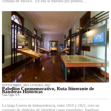
Armada de México. En ella se muestra por primera…
SEPTIEMBRE, 2021 A ENERO, 2022
Pabellón Conmemorativo, Ruta Itinerante de
Banderas Históricas
Sala Siglo XX
La larga Guerra de Independencia, entre 1810 y 1821, creó un
conjunto de símbolos de identidad como estandartes, banderas…