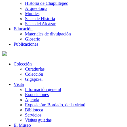
Historia de Chapultepec
Arqueología
Murales
Salas de Historia
Salas del Alcázar
Educación
Materiales de divulgación
Glosario
Publicaciones
Colección
Curadurías
Colección
Gigapixel
Visita
Información general
Exposiciones
Agenda
Exposición: Bordado, de la virtud
Biblioteca
Servicios
Visitas guiadas
El Museo