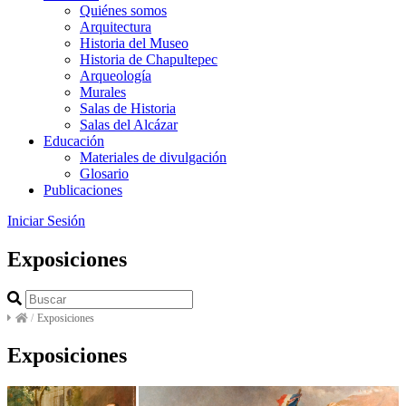
Quiénes somos
Arquitectura
Historia del Museo
Historia de Chapultepec
Arqueología
Murales
Salas de Historia
Salas del Alcázar
Educación
Materiales de divulgación
Glosario
Publicaciones
Iniciar Sesión
Exposiciones
/
Exposiciones
Exposiciones