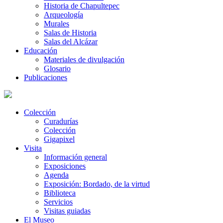
Historia de Chapultepec
Arqueología
Murales
Salas de Historia
Salas del Alcázar
Educación
Materiales de divulgación
Glosario
Publicaciones
Colección
Curadurías
Colección
Gigapixel
Visita
Información general
Exposiciones
Agenda
Exposición: Bordado, de la virtud
Biblioteca
Servicios
Visitas guiadas
El Museo