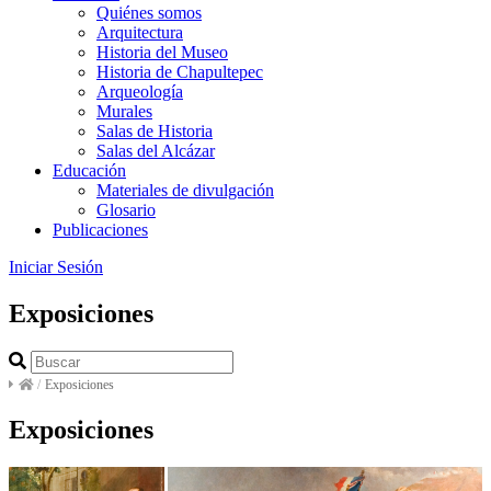
Quiénes somos
Arquitectura
Historia del Museo
Historia de Chapultepec
Arqueología
Murales
Salas de Historia
Salas del Alcázar
Educación
Materiales de divulgación
Glosario
Publicaciones
Iniciar Sesión
Exposiciones
/
Exposiciones
Exposiciones