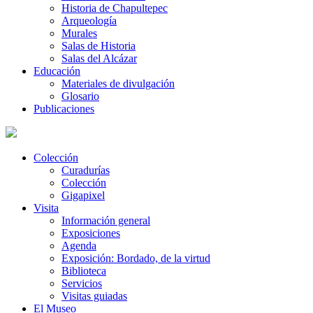
Historia de Chapultepec
Arqueología
Murales
Salas de Historia
Salas del Alcázar
Educación
Materiales de divulgación
Glosario
Publicaciones
Colección
Curadurías
Colección
Gigapixel
Visita
Información general
Exposiciones
Agenda
Exposición: Bordado, de la virtud
Biblioteca
Servicios
Visitas guiadas
El Museo