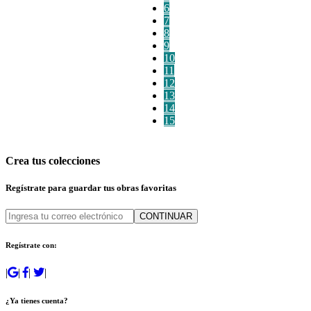
6
7
8
9
10
11
12
13
14
15
Crea tus colecciones
Regístrate para guardar tus obras favoritas
CONTINUAR
Regístrate con:
|
|
|
|
¿Ya tienes cuenta?