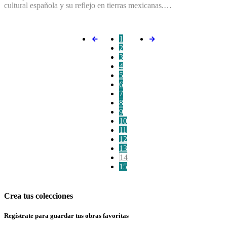
cultural española y su reflejo en tierras mexicanas.…
1
2
3
4
5
6
7
8
9
10
11
12
13
14
15
Crea tus colecciones
Regístrate para guardar tus obras favoritas