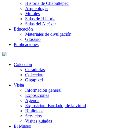
Historia de Chapultepec
Arqueología
Murales
Salas de Historia
Salas del Alcázar
Educación
Materiales de divulgación
Glosario
Publicaciones
Colección
Curadurías
Colección
Gigapixel
Visita
Información general
Exposiciones
Agenda
Exposición: Bordado, de la virtud
Biblioteca
Servicios
Visitas guiadas
El Museo