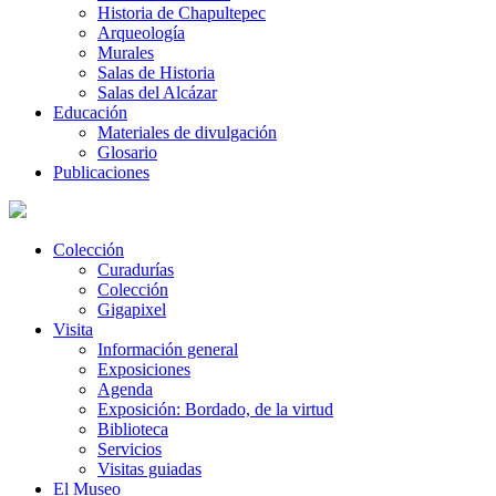
Historia de Chapultepec
Arqueología
Murales
Salas de Historia
Salas del Alcázar
Educación
Materiales de divulgación
Glosario
Publicaciones
Colección
Curadurías
Colección
Gigapixel
Visita
Información general
Exposiciones
Agenda
Exposición: Bordado, de la virtud
Biblioteca
Servicios
Visitas guiadas
El Museo