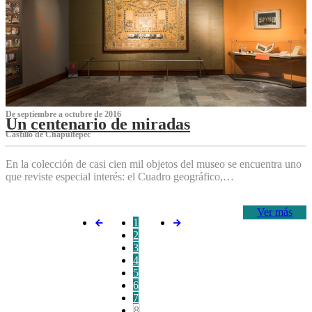
De septiembre a octubre de 2016
Un centenario de miradas
Castillo de Chapultepec
En la colección de casi cien mil objetos del museo se encuentra uno
que reviste especial interés: el Cuadro geográfico,…
Ver más
1
2
3
4
5
6
7
8