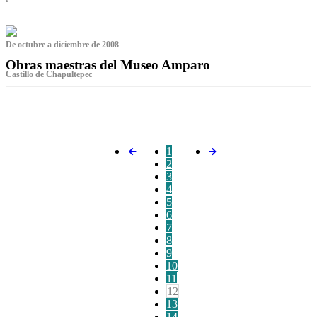
De octubre a diciembre de 2008
Obras maestras del Museo Amparo
Castillo de Chapultepec
‌
1
2
3
4
5
6
7
8
9
10
11
12
13
14