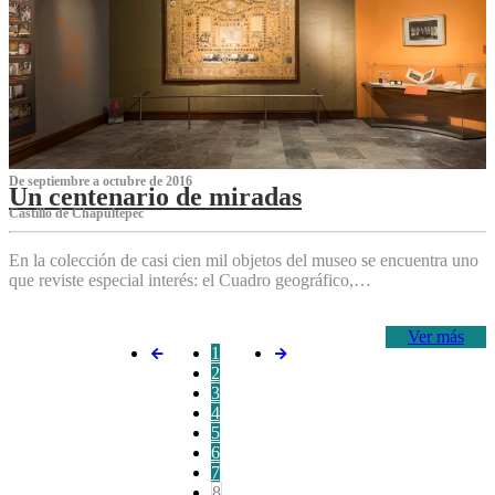
De septiembre a octubre de 2016
Un centenario de miradas
Castillo de Chapultepec
En la colección de casi cien mil objetos del museo se encuentra uno
que reviste especial interés: el Cuadro geográfico,…
Ver más
1
2
3
4
5
6
7
8