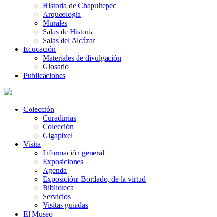
Historia de Chapultepec
Arqueología
Murales
Salas de Historia
Salas del Alcázar
Educación
Materiales de divulgación
Glosario
Publicaciones
Colección
Curadurías
Colección
Gigapixel
Visita
Información general
Exposiciones
Agenda
Exposición: Bordado, de la virtud
Biblioteca
Servicios
Visitas guiadas
El Museo