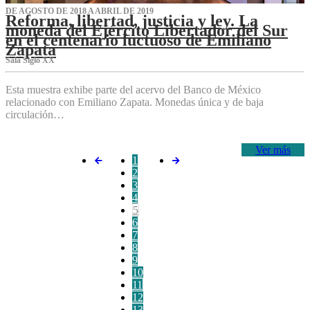
DE AGOSTO DE 2018 A ABRIL DE 2019
Reforma, libertad, justicia y ley. La
moneda del Ejército Libertador del Sur
en el centenario luctuoso de Emiliano
Zapata
Sala Siglo XX
Esta muestra exhibe parte del acervo del Banco de México
relacionado con Emiliano Zapata. Monedas única y de baja
circulación…
Ver más
1
2
3
4
5
6
7
8
9
10
11
12
13