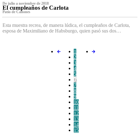
De julio a noviembre de 2018
El cumpleaños de Carlota
Patio de Cañones
Esta muestra recrea, de manera lúdica, el cumpleaños de Carlota,
esposa de Maximiliano de Habsburgo, quien pasó sus dos…
1
2
3
4
5
6
7
8
9
10
11
12
13
14
15