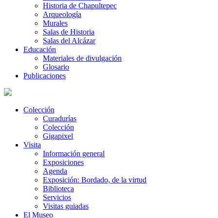
Historia de Chapultepec
Arqueología
Murales
Salas de Historia
Salas del Alcázar
Educación
Materiales de divulgación
Glosario
Publicaciones
Colección
Curadurías
Colección
Gigapixel
Visita
Información general
Exposiciones
Agenda
Exposición: Bordado, de la virtud
Biblioteca
Servicios
Visitas guiadas
El Museo