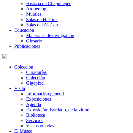
Historia de Chapultepec
Arqueología
Murales
Salas de Historia
Salas del Alcázar
Educación
Materiales de divulgación
Glosario
Publicaciones
Colección
Curadurías
Colección
Gigapixel
Visita
Información general
Exposiciones
Agenda
Exposición: Bordado, de la virtud
Biblioteca
Servicios
Visitas guiadas
El Museo