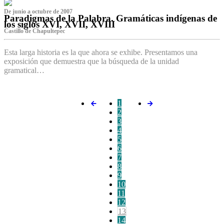
De junio a octubre de 2007
Paradigmas de la Palabra. Gramáticas indígenas de
los siglos XVI, XVII, XVIII
Castillo de Chapultepec
Esta larga historia es la que ahora se exhibe. Presentamos una
exposición que demuestra que la búsqueda de la unidad
gramatical…
1
2
3
4
5
6
7
8
9
10
11
12
13
14