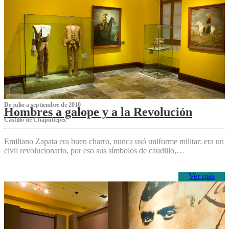
De julio a septiembre de 2010
Hombres a galope y a la Revolución
Castillo de Chapultepec
Emiliano Zapata era buen charro, nunca usó uniforme militar: era un
civil revolucionario, por eso sus símbolos de caudillo,…
Ver más