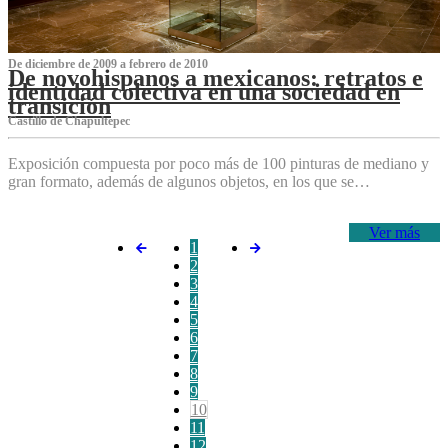
De diciembre de 2009 a febrero de 2010
De novohispanos a mexicanos: retratos e
identidad colectiva en una sociedad en
transición
Castillo de Chapultepec
Exposición compuesta por poco más de 100 pinturas de mediano y
gran formato, además de algunos objetos, en los que se…
Ver más
1
2
3
4
5
6
7
8
9
10
11
12