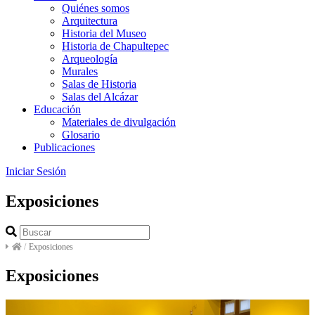
Quiénes somos
Arquitectura
Historia del Museo
Historia de Chapultepec
Arqueología
Murales
Salas de Historia
Salas del Alcázar
Educación
Materiales de divulgación
Glosario
Publicaciones
Iniciar Sesión
Exposiciones
/
Exposiciones
Exposiciones