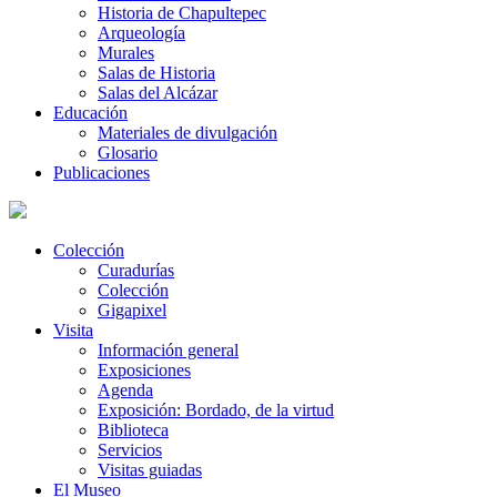
Historia de Chapultepec
Arqueología
Murales
Salas de Historia
Salas del Alcázar
Educación
Materiales de divulgación
Glosario
Publicaciones
Colección
Curadurías
Colección
Gigapixel
Visita
Información general
Exposiciones
Agenda
Exposición: Bordado, de la virtud
Biblioteca
Servicios
Visitas guiadas
El Museo