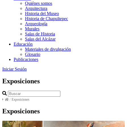
Quiénes somos
Arquitectura
Historia del Museo
Historia de Chapultepec
Arqueología
Murales
Salas de Historia
Salas del Alcázar
Educación
Materiales de divulgación
Glosario
Publicaciones
Iniciar Sesión
Exposiciones
/
Exposiciones
Exposiciones