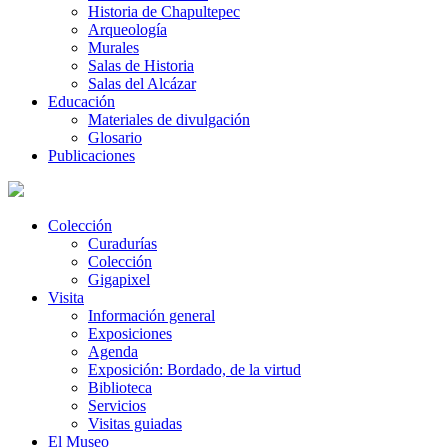
Historia de Chapultepec
Arqueología
Murales
Salas de Historia
Salas del Alcázar
Educación
Materiales de divulgación
Glosario
Publicaciones
Colección
Curadurías
Colección
Gigapixel
Visita
Información general
Exposiciones
Agenda
Exposición: Bordado, de la virtud
Biblioteca
Servicios
Visitas guiadas
El Museo