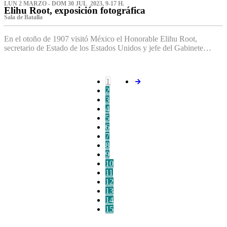
LUN 2 MARZO - DOM 30 JUL 2023, 9-17 H.
Elihu Root, exposición fotográfica
Sala de Batalla
En el otoño de 1907 visitó México el Honorable Elihu Root,
secretario de Estado de los Estados Unidos y jefe del Gabinete…
1
2
3
4
5
6
7
8
9
10
11
12
13
14
15