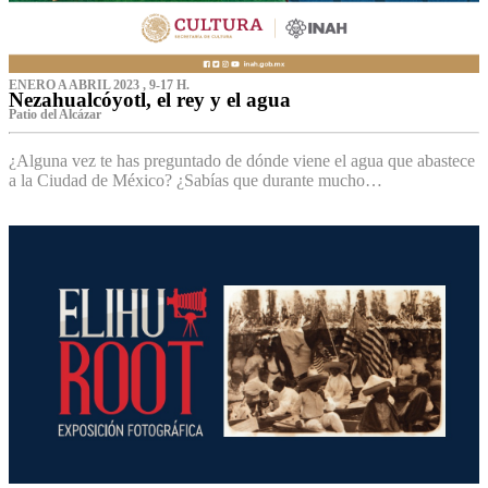
ENERO A ABRIL 2023 , 9-17 H.
Nezahualcóyotl, el rey y el agua
Patio del Alcázar
¿Alguna vez te has preguntado de dónde viene el agua que abastece
a la Ciudad de México? ¿Sabías que durante mucho…