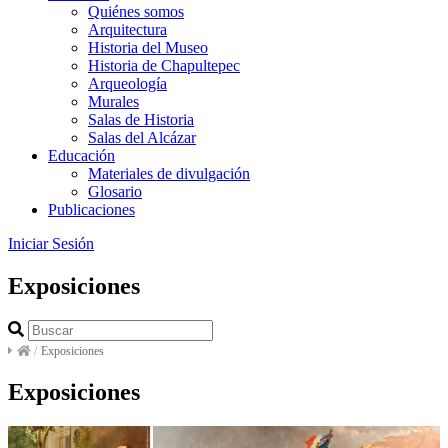
Quiénes somos
Arquitectura
Historia del Museo
Historia de Chapultepec
Arqueología
Murales
Salas de Historia
Salas del Alcázar
Educación
Materiales de divulgación
Glosario
Publicaciones
Iniciar Sesión
Exposiciones
/
Exposiciones
Exposiciones