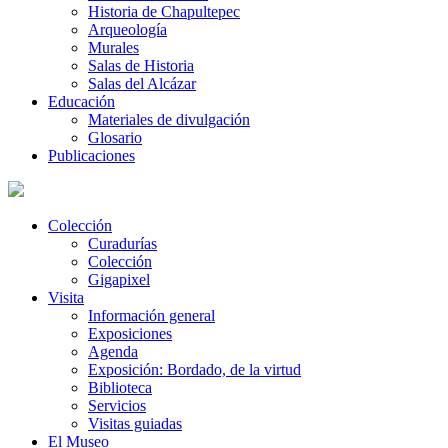
Historia de Chapultepec
Arqueología
Murales
Salas de Historia
Salas del Alcázar
Educación
Materiales de divulgación
Glosario
Publicaciones
Colección
Curadurías
Colección
Gigapixel
Visita
Información general
Exposiciones
Agenda
Exposición: Bordado, de la virtud
Biblioteca
Servicios
Visitas guiadas
El Museo