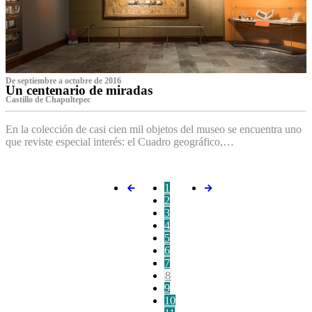
De septiembre a octubre de 2016
Un centenario de miradas
Castillo de Chapultepec
En la colección de casi cien mil objetos del museo se encuentra uno
que reviste especial interés: el Cuadro geográfico,…
1
2
3
4
5
6
7
8
9
10