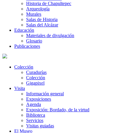
Historia de Chapultepec
Arqueología
Murales
Salas de Historia
Salas del Alcázar
Educación
Materiales de divulgación
Glosario
Publicaciones
Colección
Curadurías
Colección
Gigapixel
Visita
Información general
Exposiciones
Agenda
Exposición: Bordado, de la virtud
Biblioteca
Servicios
Visitas guiadas
El Museo