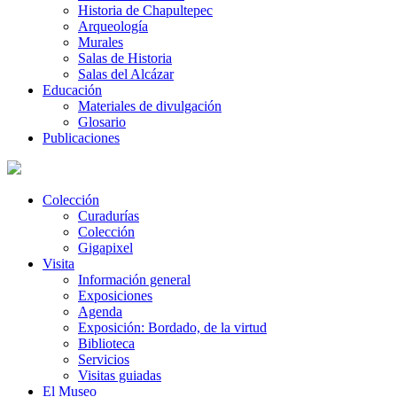
Historia de Chapultepec
Arqueología
Murales
Salas de Historia
Salas del Alcázar
Educación
Materiales de divulgación
Glosario
Publicaciones
Colección
Curadurías
Colección
Gigapixel
Visita
Información general
Exposiciones
Agenda
Exposición: Bordado, de la virtud
Biblioteca
Servicios
Visitas guiadas
El Museo